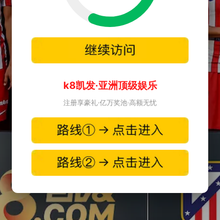
k8凯发·亚洲顶级娱乐
注册享豪礼·亿万奖池·高额无忧